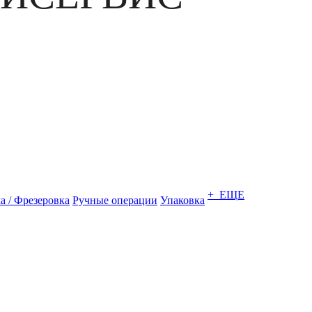
+ ЕЩЕ
а / Фрезеровка
Ручные операции
Упаковка