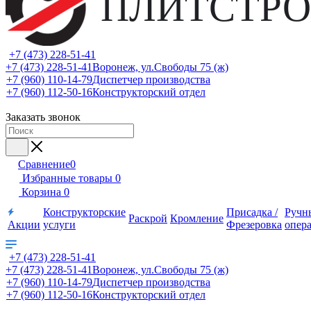
ПЛИТСТРО
+7 (473) 228-51-41
+7 (473) 228-51-41
Воронеж, ул.Свободы 75 (ж)
+7 (960) 110-14-79
Диспетчер производства
+7 (960) 112-50-16
Конструкторский отдел
Заказать звонок
Сравнение
0
Избранные товары
0
Корзина
0
Конструкторские
Присадка /
Ручн
Раскрой
Кромление
Акции
услуги
Фрезеровка
опер
+7 (473) 228-51-41
+7 (473) 228-51-41
Воронеж, ул.Свободы 75 (ж)
+7 (960) 110-14-79
Диспетчер производства
+7 (960) 112-50-16
Конструкторский отдел