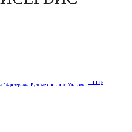
+ ЕЩЕ
а / Фрезеровка
Ручные операции
Упаковка