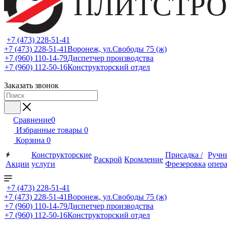
ПЛИТСТРО
+7 (473) 228-51-41
+7 (473) 228-51-41
Воронеж, ул.Свободы 75 (ж)
+7 (960) 110-14-79
Диспетчер производства
+7 (960) 112-50-16
Конструкторский отдел
Заказать звонок
Сравнение
0
Избранные товары
0
Корзина
0
Конструкторские
Присадка /
Ручн
Раскрой
Кромление
Акции
услуги
Фрезеровка
опер
+7 (473) 228-51-41
+7 (473) 228-51-41
Воронеж, ул.Свободы 75 (ж)
+7 (960) 110-14-79
Диспетчер производства
+7 (960) 112-50-16
Конструкторский отдел