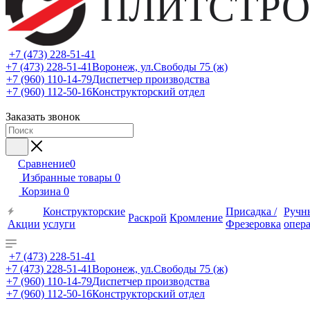
ПЛИТСТРО
+7 (473) 228-51-41
+7 (473) 228-51-41
Воронеж, ул.Свободы 75 (ж)
+7 (960) 110-14-79
Диспетчер производства
+7 (960) 112-50-16
Конструкторский отдел
Заказать звонок
Сравнение
0
Избранные товары
0
Корзина
0
Конструкторские
Присадка /
Ручн
Раскрой
Кромление
Акции
услуги
Фрезеровка
опер
+7 (473) 228-51-41
+7 (473) 228-51-41
Воронеж, ул.Свободы 75 (ж)
+7 (960) 110-14-79
Диспетчер производства
+7 (960) 112-50-16
Конструкторский отдел