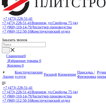
ПЛИТСТРО
+7 (473) 228-51-41
+7 (473) 228-51-41
Воронеж, ул.Свободы 75 (ж)
+7 (960) 110-14-79
Диспетчер производства
+7 (960) 112-50-16
Конструкторский отдел
Заказать звонок
Сравнение
0
Избранные товары
0
Корзина
0
Конструкторские
Присадка /
Ручн
Раскрой
Кромление
Акции
услуги
Фрезеровка
опер
+7 (473) 228-51-41
+7 (473) 228-51-41
Воронеж, ул.Свободы 75 (ж)
+7 (960) 110-14-79
Диспетчер производства
+7 (960) 112-50-16
Конструкторский отдел