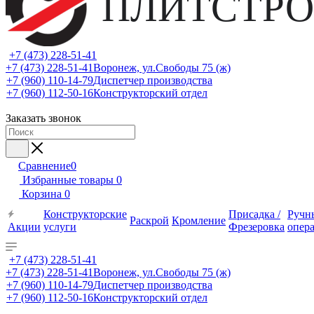
ПЛИТСТРО
+7 (473) 228-51-41
+7 (473) 228-51-41
Воронеж, ул.Свободы 75 (ж)
+7 (960) 110-14-79
Диспетчер производства
+7 (960) 112-50-16
Конструкторский отдел
Заказать звонок
Сравнение
0
Избранные товары
0
Корзина
0
Конструкторские
Присадка /
Ручн
Раскрой
Кромление
Акции
услуги
Фрезеровка
опер
+7 (473) 228-51-41
+7 (473) 228-51-41
Воронеж, ул.Свободы 75 (ж)
+7 (960) 110-14-79
Диспетчер производства
+7 (960) 112-50-16
Конструкторский отдел