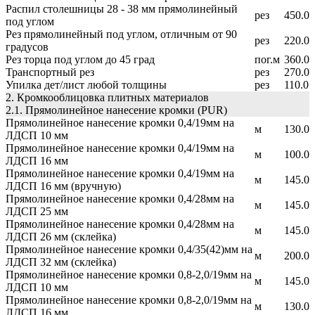
Распил столешницы 28 - 38 мм прямолинейный
рез
450.0
под углом
Рез прямолинейный под углом, отличным от 90
рез
220.0
градусов
Рез торца под углом до 45 град
пог.м
360.0
Транспортный рез
рез
270.0
Упилка дет/лист любой толщины
рез
110.0
2. Кромкооблицовка плитных материалов
2.1. Прямолинейное нанесение кромки (PUR)
Прямолинейное нанесение кромки 0,4/19мм на
м
130.0
ЛДСП 10 мм
Прямолинейное нанесение кромки 0,4/19мм на
м
100.0
ЛДСП 16 мм
Прямолинейное нанесение кромки 0,4/19мм на
м
145.0
ЛДСП 16 мм (вручную)
Прямолинейное нанесение кромки 0,4/28мм на
м
145.0
ЛДСП 25 мм
Прямолинейное нанесение кромки 0,4/28мм на
м
145.0
ЛДСП 26 мм (склейка)
Прямолинейное нанесение кромки 0,4/35(42)мм на
м
200.0
ЛДСП 32 мм (склейка)
Прямолинейное нанесение кромки 0,8-2,0/19мм на
м
145.0
ЛДСП 10 мм
Прямолинейное нанесение кромки 0,8-2,0/19мм на
м
130.0
ЛДСП 16 мм