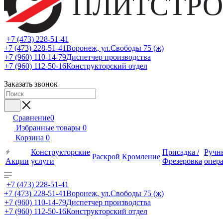
ПЛИТСТРО
+7 (473) 228-51-41
+7 (473) 228-51-41
Воронеж, ул.Свободы 75 (ж)
+7 (960) 110-14-79
Диспетчер производства
+7 (960) 112-50-16
Конструкторский отдел
Заказать звонок
Сравнение
0
Избранные товары
0
Корзина
0
Конструкторские
Присадка /
Ручн
Раскрой
Кромление
Акции
услуги
Фрезеровка
опер
+7 (473) 228-51-41
+7 (473) 228-51-41
Воронеж, ул.Свободы 75 (ж)
+7 (960) 110-14-79
Диспетчер производства
+7 (960) 112-50-16
Конструкторский отдел