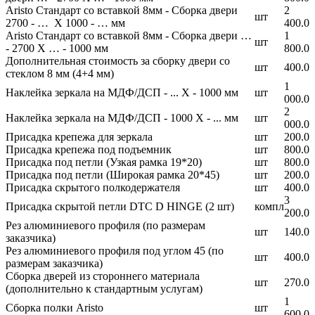
Aristo Стандарт со вставкой 8мм - Сборка двери
2
шт
2700 - … Х 1000 - … мм
400.0
Aristo Стандарт со вставкой 8мм - Сборка двери …
1
шт
- 2700 Х … - 1000 мм
800.0
Дополнительная стоимость за сборку двери со
шт
400.0
стеклом 8 мм (4+4 мм)
1
Наклейка зеркала на МДФ/ДСП - ... X - 1000 мм
шт
000.0
2
Наклейка зеркала на МДФ/ДСП - 1000 X - ... мм
шт
000.0
Присадка крепежа для зеркала
шт
200.0
Присадка крепежа под подъемник
шт
800.0
Присадка под петли (Узкая рамка 19*20)
шт
800.0
Присадка под петли (Широкая рамка 20*45)
шт
200.0
Присадка скрытого полкодержателя
шт
400.0
3
Присадка скрытой петли DTC D HINGE (2 шт)
компл
200.0
Рез алюминиевого профиля (по размерам
шт
140.0
заказчика)
Рез алюминиевого профиля под углом 45 (по
шт
400.0
размерам заказчика)
Сборка дверей из стороннего материала
шт
270.0
(дополнительно к стандартным услугам)
1
Сборка полки Aristo
шт
600.0