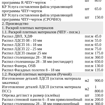
шт
80.0
программы R-ЧПУ+чертеж
КР Услуга составления файла управляющей
шт
65.0
программы ЧПУ+чертеж
КР Услуга составления файла управляющей
шт
150.0
программы ЧПУ+чертеж (СРОЧНО)
2. Производство
1. Раскрой плитных материалов
1.1. Раскрой плитных материалов (ЧПУ - пог.м.)
Распил ДВП, ХДФ
пог.м
45.0
Распил ЛДСП 08 - 10 мм
пог.м
55.0
Распил ЛДСП 16 - 18 мм
пог.м
65.0
Распил ЛДСП 22 - 25 мм
пог.м
75.0
Распил ЛДСП свыше 25 мм
пог.м
175.0
Распил столешницы 28 - 38 мм
пог.м
360.0
Распил столешницы 28 - 38 мм (нестандарт)
пог.м
650.0
Распил Фанера, OSB
пог.м
130.0
Распил Фасадных полотен 8 - 18 мм
пог.м
135.0
1.2. Раскрой плитных материалов (Ручной)
Изготовление деталей ЛДСП (остаток материала
м2
900.0
заказчика)
Изготовление деталей ЛДСП (остаток материала
1
м2
ПСС)
800.0
Обрезка дет/лист в размер (склейка)
шт
330.0
Распил стеновой панели 6 - 8 мм прямолинейный
пог.м
200.0
Распил столешницы 28 - 38 мм прямолинейный
пог.м
360.0