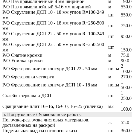
Р/O Паз прямолинейный 4 мм шириной
м
190.0
Р/O Паз прямолинейный 5-16 мм шириной
м
550.0
Р/O Скругление ДСП 10 - 18 мм углов R=100-249
шт
550.0
мм
Р/O Скругление ДСП 10 - 18 мм углов R=250-500
шт
750.0
мм
Р/O Скругление ДСП 22 - 50 мм углов R=100-249
шт
950.0
мм
Р/O Скругление ДСП 22 - 50 мм углов R=250-500
1
шт
мм
150.0
Р/O Снятие кромки
м
75.0
Р/O Упилка кромки
м
90.0
2
Р/O Фрезерование по контуру ДСП 22 - 50 мм
пог.м
100.0
Р/O Фрезеровка четверти
м
270.0
1
Р/О Фрезерование по контуру ДСП 10 - 18 мм
пог.м
500.0
1
Склейка зеркала и ДСП
шт
250.0
1
Сращивание плит 16+16, 16+10, 16+25 (склейка)
м2
100.0
5. Погрузочные / Упаковочные работы
Погрузка-разгрузка листовых материалов,
л.
55.0
доставленных на раскрой
Подетальная выдача готового заказа
шт
360.0