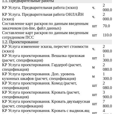
1.1. Предварительные работы
2
КР Услуга. Предварительная работа (эскиз)
ч.
000.0
КР Услуга. Предварительная работа ОНЛАЙН
2
ч.
(эскиз)
000.0
Составление карт раскроя по данным введенным
шт
70.0
заказчиком (on-line, файл данных)
Составление карт раскроя по данным введенным
шт
110.0
сотрудником ПСС
1.2. Проектирование
КР Услуга изменение эскиза, пересчет стоимости
2
ч.
(эскиз)
000.0
КР Услуга проектирования. Вешалка прихожая
1
шт
(расчет, спецификация)
300.0
КР Услуга проектирования. Гардероб (расчет,
2
м
спецификация)
080.0
КР Услуга проектирования. Доп. уровень
1
м
кухонных шкафов (расчет, спецификация)
300.0
КР Услуга проектирования. Комод (расчет,
2
шт
спецификация)
080.0
КР Услуга проектирования. Кровать (расчет,
3
шт
спецификация)
900.0
КР Услуга проектирования. Кровать двухъярусная
7
шт
(расчет, спецификация)
800.0
КР Услуга проектирования. Кровать с выдвиж.ящ
4
шт