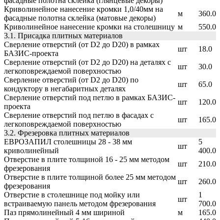
фасадные полотна склейка (глянцевые декоры)
Криволинейное нанесение кромки 1,0/40мм на
м
360.0
фасадные полотна склейка (матовые декоры)
Криволинейное нанесение кромки на столешницу
м
550.0
3.1. Присадка плитных материалов
Сверление отверстий (от D2 до D20) в рамках
шт
18.0
БАЗИС-проекта
Сверление отверстий (от D2 до D20) на деталях с
шт
30.0
легкоповреждаемой поверхностью
Сверление отверстий (от D2 до D20) по
шт
65.0
кондуктору в негабаритных деталях
Сверление отверстий под петлю в рамках БАЗИС-
шт
120.0
проекта
Сверление отверстий под петлю в фасадах с
шт
165.0
легкоповреждаемой поверхностью
3.2. Фрезеровка плитных материалов
ЕВРОЗАПИЛ столешницы 28 - 38 мм
5
шт
криволинейный
400.0
Отверстие в плите толщиной 16 - 25 мм методом
шт
210.0
фрезерования
Отверстие в плите толщиной более 25 мм методом
шт
260.0
фрезерования
Отверстие в столешнице под мойку или
1
шт
встраиваемую панель методом фрезерования
700.0
Паз прямолинейный 4 мм шириной
м
165.0