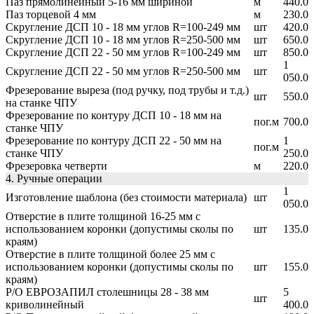
Паз прямолинейный 5-16 мм шириной
м
440.0
Паз торцевой 4 мм
м
230.0
Скругление ДСП 10 - 18 мм углов R=100-249 мм
шт
420.0
Скругление ДСП 10 - 18 мм углов R=250-500 мм
шт
650.0
Скругление ДСП 22 - 50 мм углов R=100-249 мм
шт
850.0
1
Скругление ДСП 22 - 50 мм углов R=250-500 мм
шт
050.0
Фрезерование выреза (под ручку, под трубы и т.д.)
шт
550.0
на станке ЧПУ
Фрезерование по контуру ДСП 10 - 18 мм на
пог.м
700.0
станке ЧПУ
Фрезерование по контуру ДСП 22 - 50 мм на
1
пог.м
станке ЧПУ
250.0
Фрезеровка четверти
м
220.0
4. Ручные операции
1
Изготовление шаблона (без стоимости материала)
шт
050.0
Отверстие в плите толщиной 16-25 мм с
использованием коронки (допустимы сколы по
шт
135.0
краям)
Отверстие в плите толщиной более 25 мм с
использованием коронки (допустимы сколы по
шт
155.0
краям)
Р/O ЕВРОЗАПИЛ столешницы 28 - 38 мм
5
шт
криволинейный
400.0