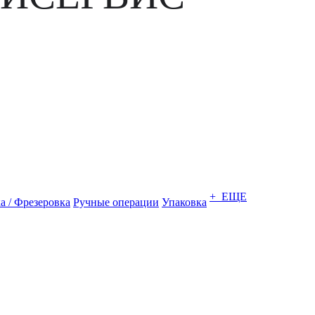
+ ЕЩЕ
а / Фрезеровка
Ручные операции
Упаковка