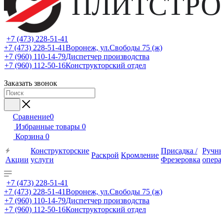
ПЛИТСТРО
+7 (473) 228-51-41
+7 (473) 228-51-41
Воронеж, ул.Свободы 75 (ж)
+7 (960) 110-14-79
Диспетчер производства
+7 (960) 112-50-16
Конструкторский отдел
Заказать звонок
Сравнение
0
Избранные товары
0
Корзина
0
Конструкторские
Присадка /
Ручн
Раскрой
Кромление
Акции
услуги
Фрезеровка
опер
+7 (473) 228-51-41
+7 (473) 228-51-41
Воронеж, ул.Свободы 75 (ж)
+7 (960) 110-14-79
Диспетчер производства
+7 (960) 112-50-16
Конструкторский отдел