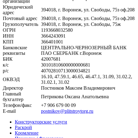
организации
Юридический
394018, г. Воронеж, ул. Свободы, 75з оф.208
адрес
Почтовый адрес
394018, г. Воронеж, ул. Свободы, 75з оф.208
Грузополучатель
394018, г. Воронеж, ул. Свободы, 75ж
ОГРН
1193668032580
ИНН
3664243091
КПП
366401001
Банковские
ЦЕНТРАЛЬНО-ЧЕРНОЗЕРНЫЙ БАНК
реквизиты
ПАО СБЕРБАНК г.Воронеж
БИК
42007681
к/c
30101810600000000681
р/c
40702810713000034821
16.10, 47.59.1, 46.65, 46.47.1, 31.09, 31.02.2,
ОКВЭД
31.02.1, 31.02
Директор
Постников Максим Владимирович
Главный
Петрикова Оксана Анатольевна
бухгалтер
Телефон/факс
+7 906 679 00 09
E-mail
postnikov@plitstroytorg.ru
Конструкторские услуги
Раскрой
Кромление