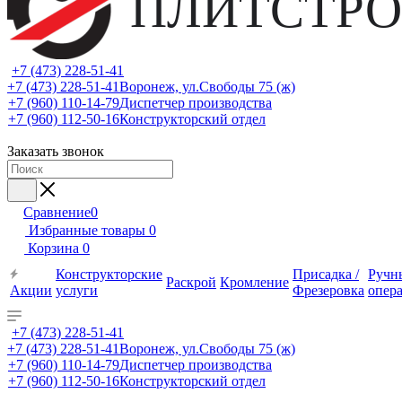
ПЛИТСТРО
+7 (473) 228-51-41
+7 (473) 228-51-41
Воронеж, ул.Свободы 75 (ж)
+7 (960) 110-14-79
Диспетчер производства
+7 (960) 112-50-16
Конструкторский отдел
Заказать звонок
Сравнение
0
Избранные товары
0
Корзина
0
Конструкторские
Присадка /
Ручн
Раскрой
Кромление
Акции
услуги
Фрезеровка
опер
+7 (473) 228-51-41
+7 (473) 228-51-41
Воронеж, ул.Свободы 75 (ж)
+7 (960) 110-14-79
Диспетчер производства
+7 (960) 112-50-16
Конструкторский отдел