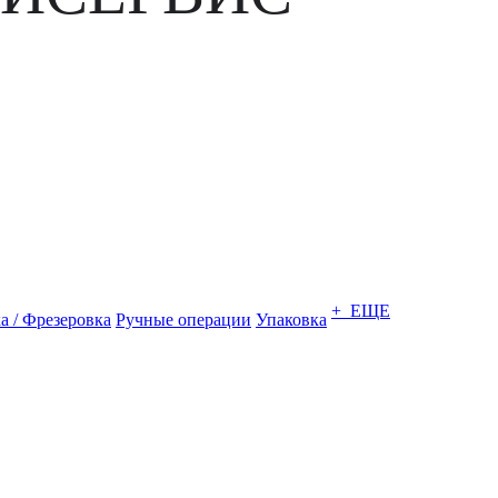
+ ЕЩЕ
а / Фрезеровка
Ручные операции
Упаковка