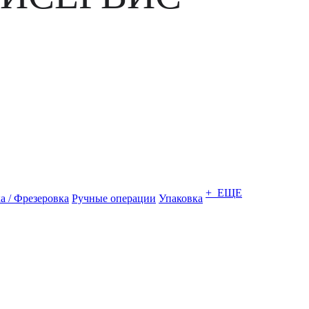
+ ЕЩЕ
а / Фрезеровка
Ручные операции
Упаковка